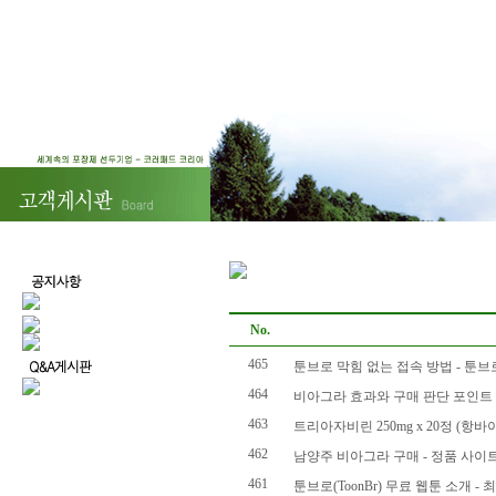
No.
465
툰브로 막힘 없는 접속 방법 - 툰브로 
464
비아그라 효과와 구매 판단 포인트
463
트리아자비린 250mg x 20정 (항바
462
남양주 비아그라 구매 - 정품 사이
461
툰브로(ToonBr) 무료 웹툰 소개 -