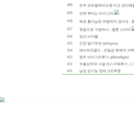
460
전주 센트럴에비뉴원 비교 정리해볼
459
진해 뿌리는 비아그라
458
백호 황녀님은 위험하지 않아요 - 
457
죽음으로 구원하사 - 웹툰 드라마
456
정선 비아몰
455
인천 발기부전 qkfrlqnwjs
454
레비트라골드 - 친밀감 회복의 과
453
청주 비아그라후기 qldkrmfkgnrl
452
우즐성약국 시알.리스구매후기 - [ 
451
남성 성기능 장애 2)조루증