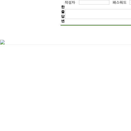
[입지 프리미엄] 수지는 신분당선을 통한 강
작성자
패스워드
테크노밸리와 인접해 있어 직주근접성이 매우
한
상업시설, 자연환경까지 균형 잡힌 생활 인
줄
높은 지역이다.
답
변
[미래가치] 판교 테크노밸리 확장, 플랫폼시
호재가 이어지고 있으며, 이에 따른 인구 유
지역은 이미 완성된 인프라 위에 추가적인 
가치 상승이 기대되는 대표적인 지역이다.
[종합 정리] 김포 풍무 해링턴 플레이스는 교
서동탄역 랜시티는 안정적인 거주 중심의 실
프리미엄 입지 기반의 고급 주거 상품으로 
세 사업지는 서로 다른 강점을 바탕으로 다
포트폴리오를 형성하고 있으며, 현재 시장 
갖춘 상품으로 평가된다.
홈페이지 :
수지자이에디시온