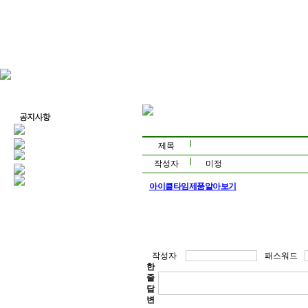
제목
작성자
미정
아이클타임제품알아보기
아이클타임가격,아이클타임구매,아이클타임구
타임판매,아이클타임효과,아이클타임재구매율
법,키크는법,키성장영양제추천,키성장제품,
제,성장기어린이키크는영양제,고등학생키성장
키영양제추천,키성장영양제추천,청소년키영양
작성자
패스워드
한
클타임먹는시기,어린이키성장,키성장제품,키
줄
답
변