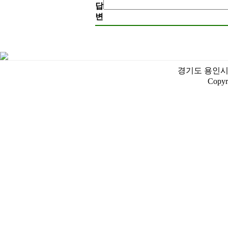
답
변
경기도 용인시 처인
Copyr
♬중년 노래방 
01.가
02.가을을 남
03.가