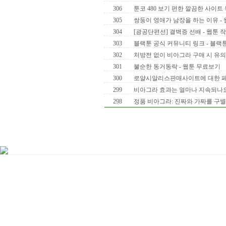
306
툰코 480 보기 편한 깔끔한 사이트
305
쌍둥이 영애가 남장을 하는 이유 -
304
[광공단편선] 결벽증 선배 - 웹툰 
303
블랙툰 공식 커뮤니티 링크 - 블랙툰 
302
처방전 없이 비아그라 구매 시 유
301
불순한 동거동락 - 웹툰 무료보기
300
로얄시알리스판매사이트에 대한 
299
비아그라 효과는 얼마나 지속되나
298
정품 비아그라: 진짜와 가짜를 구