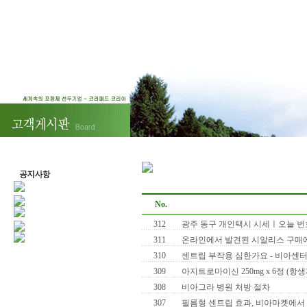
No.
312
광주 동구 개인택시 시세ㅣ오늘 번
311
온라인에서 발견된 시알리스 구매에 관
310
센트립 부작용 심한가요 - 비아센
309
아지트로마이신 250mg x 6정 (항생제
308
비아그라 병원 처방 절차
307
필름형 센트립 효과, 비아마켓에서