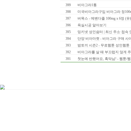
399
비아그라1통
398
미국비아그라구입 비아그라 정100mg
397
버목스 - 메벤다졸 100mg x 6정 (
396
욕실시공 알아보기
395
밍키넷 성인쉼터 | 최신 주소·접속 안내
394
단양 비아마켓 - 비아그라 구매 사이
393
밤토끼 시즌2 - 무료웹툰 성인웹툰
392
비아그라를 살 때 부끄럽지 않게 
391
첫눈에 반했어요, 흑막님! - 웹툰/