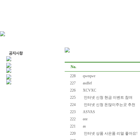
No.
228
qweqwe
227
asdfef
226
XCVXC
225
인터넷 신청 현금 이벤트 참여
224
인터넷 신청 돈많이주는곳 추천
223
ASVAS
222
eee
221
as
220
인터넷 상품 사은품 리얼 좋아요!