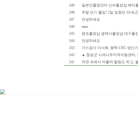
249
일본인출장안마 신라출장샵 뷰티
248
주말 단기 몰입! 2일 집중반 안내(
247
안녕하세요
246
aaaa
245
원조출장샵 광역시출장샵 대구출장샵
244
안녕하세요
243
가스공사 이사회, 평택 LNG 생산
242
▲ 청송군 사과나무지역아동센터, 청
241
자연 속에서 머물며 힐링도 하고, 불